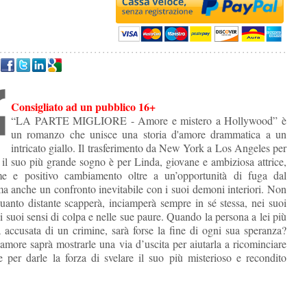
Consigliato ad un pubblico 16+
“LA PARTE MIGLIORE - Amore e mistero a Hollywood” è
un romanzo che unisce una storia d'amore drammatica a un
intricato giallo. Il trasferimento da New York a Los Angeles per
e il suo più grande sogno è per Linda, giovane e ambiziosa attrice,
e e positivo cambiamento oltre a un’opportunità di fuga dal
ma anche un confronto inevitabile con i suoi demoni interiori. Non
uanto distante scapperà, inciamperà sempre in sé stessa, nei suoi
i suoi sensi di colpa e nelle sue paure. Quando la persona a lei più
à accusata di un crimine, sarà forse la fine di ogni sua speranza?
amore saprà mostrarle una via d’uscita per aiutarla a ricominciare
 per darle la forza di svelare il suo più misterioso e recondito