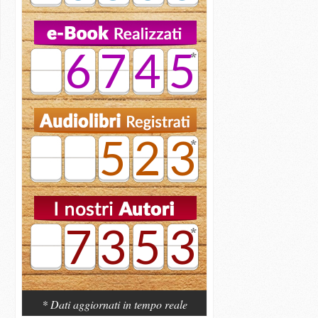
6745
523
7353
* Dati aggiornati in tempo reale