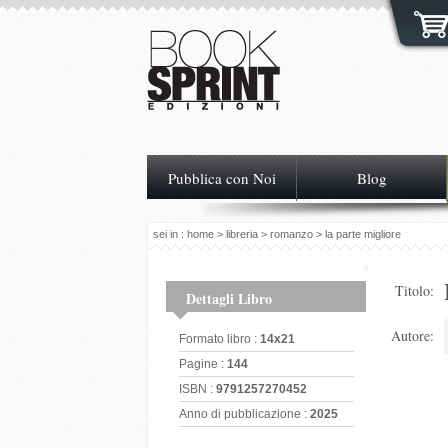
Pubblica con Noi
Blog
sei in :
home
>
libreria
>
romanzo
> la parte migliore
Titolo:
Dettagli Libro
Autore:
Formato libro :
14x21
Pagine :
144
ISBN :
9791257270452
Anno di pubblicazione :
2025