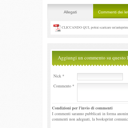
Allegati
Commenti dei let
CLICCANDO QUI, potrai scaricare un'anteprima 
Aggiungi un commento su questo l
Nick *
Commento *
Condizioni per l'invio di commenti
I commenti saranno pubblicati in forma anonima
commenti non adeguati, la booksprint comunicher