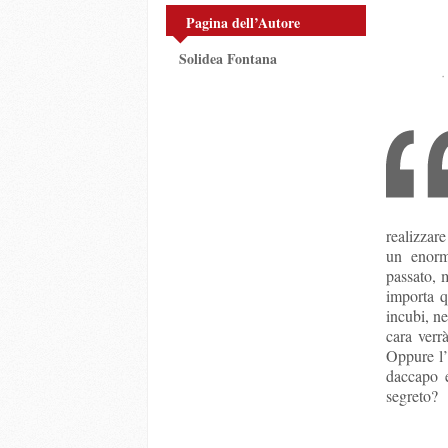
Pagina dell’Autore
Solidea Fontana
realizzar
un enorm
passato, 
importa q
incubi, ne
cara verr
Oppure l’
daccapo e
segreto?